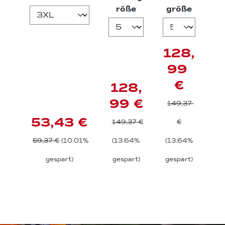
auswählen
auswäh
röße
größe
128,
99
€
128,
99 €
149,37
53,43 €
149,37 €
€
59,37 €
(10.01%
(13.64%
(13.64%
gespart)
gespart)
gespart)