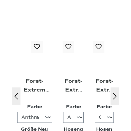
Forst-
Forst-
Forst-
Extrem
Extre
Extre
Beginner
m
m
auswählen
auswählen
auswäh
Farbe
Farbe
Farbe
2.0
Light
Light
Softshellwe
Arbeit
Arbeit
ste
shose
shose
auswählen
Größe Neu
Hoseng
Hosen