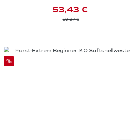
53,43 €
59,37 €
%