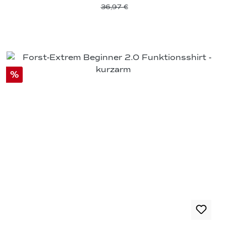
36,97 €
%