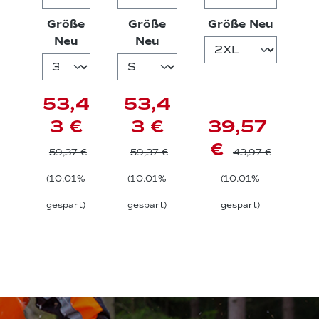
Softsh
lweste
shirt -
auswä
Größe
Größe
Größe Neu
ellwes
langarm
auswählen
auswählen
Neu
Neu
te
53,4
53,4
3 €
3 €
39,57
€
59,37 €
59,37 €
43,97 €
(10.01%
(10.01%
(10.01%
gespart)
gespart)
gespart)