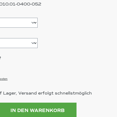
010.01-0400-052
ählen
*
osten
f Lager, Versand erfolgt schnellstmöglich
ahl: Gib den gewünschten Wert ein 
IN DEN WARENKORB