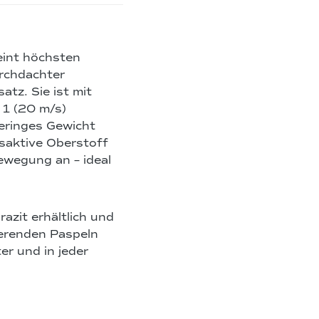
eint höchsten
rchdachter
atz. Sie ist mit
 1 (20 m/s)
geringes Gewicht
saktive Oberstoff
ewegung an – ideal
azit erhältlich und
ierenden Paspeln
r und in jeder