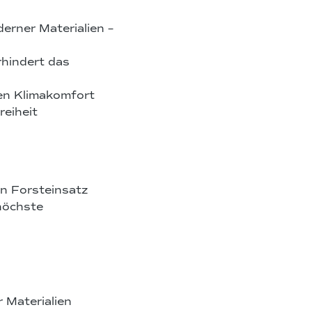
erner Materialien –
rhindert das
en Klimakomfort
reiheit
en Forsteinsatz
höchste
 Materialien