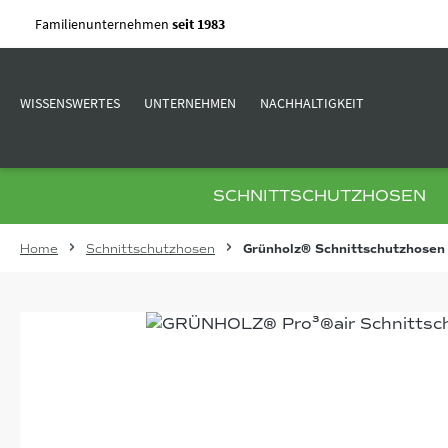
m Hauptinhalt springen
Zur Suche springen
Zur Hauptnavigation springen
Familienunternehmen
seit 1983
WISSENSWERTES
UNTERNEHMEN
NACHHALTIGKEIT
SCHNITTSCHUTZHOSEN
Home
Schnittschutzhosen
Grünholz® Schnittschutzhosen
Bildergalerie überspringen