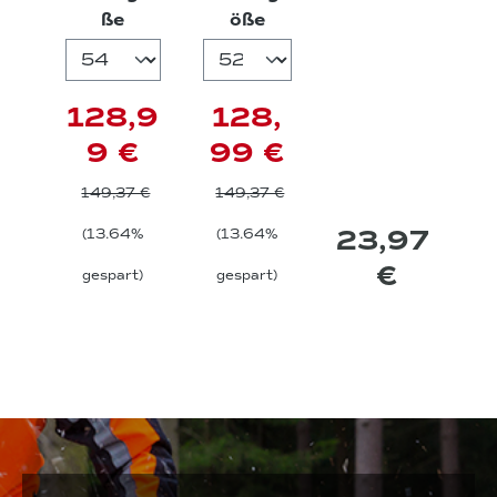
auswählen
auswählen
ße
öße
128,9
128,
9 €
99 €
149,37 €
149,37 €
23,97
(13.64%
(13.64%
€
gespart)
gespart)