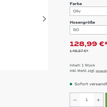
auswählen
Farbe
ausw
Hosengröße
128,99 €
149,37 €*
Inhalt:
1 Stück
inkl. MwSt. zzgl.
Versandk
Sofort versandfe
Produkt Anz