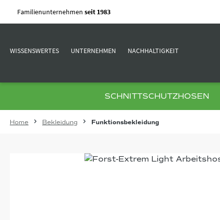
m Hauptinhalt springen
Zur Suche springen
Zur Hauptnavigation springen
Familienunternehmen
seit 1983
WISSENSWERTES
UNTERNEHMEN
NACHHALTIGKEIT
SCHNITTSCHUTZHOSEN
Home
Bekleidung
Funktionsbekleidung
Bildergalerie überspringen