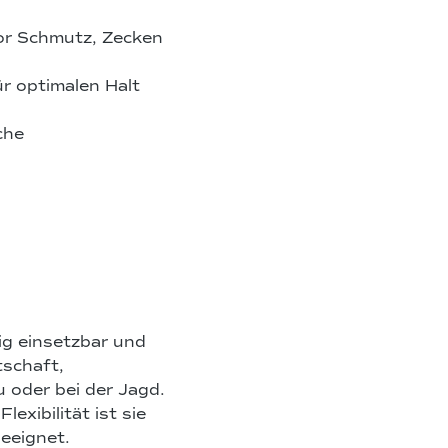
r Schmutz, Zecken
r optimalen Halt
che
tig einsetzbar und
tschaft,
 oder bei der Jagd.
exibilität ist sie
geeignet.