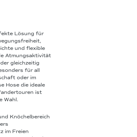
rfekte Lösung für
wegungsfreiheit,
chte und flexible
de Atmungsaktivität
er gleichzeitig
esonders für all
schaft oder im
e Hose die ideale
Wandertouren ist
ge Wahl.
 und Knöchelbereich
ers
z im Freien