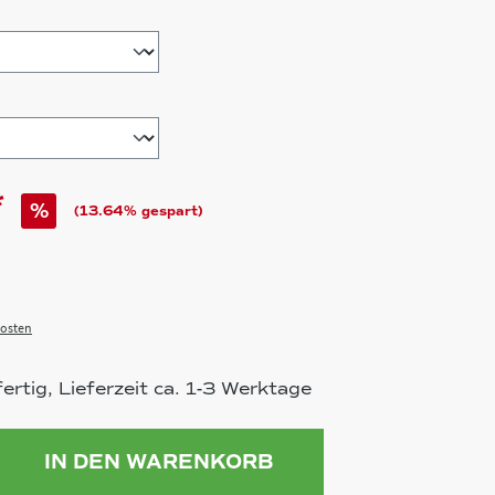
ählen
*
%
(13.64% gespart)
osten
rtig, Lieferzeit ca. 1-3 Werktage
ahl: Gib den gewünschten Wert ein 
IN DEN WARENKORB