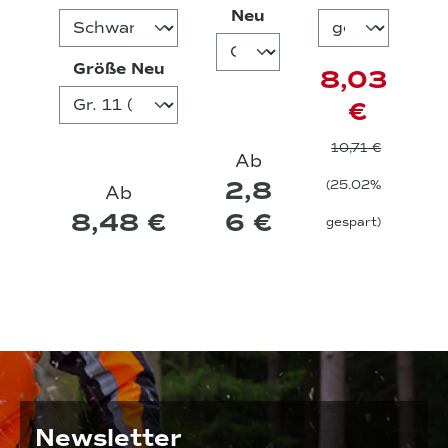
auswählen
Neu
Robust
chuhe
brille
auswählen
Größe Neu
8,03
€
10,71 €
Ab
2,8
(25.02%
Ab
8,48 €
6 €
gespart)
Newsletter