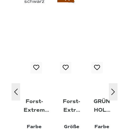
Forst-
Forst-
GRÜN
Extrem
Extre
HOLZ
Arbeitshan
m
®
auswählen
auswäh
Farbe
Größe
Farbe
dschuhe
Hands
Schutz