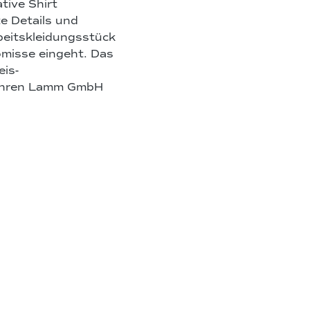
tive Shirt
e Details und
rbeitskleidungsstück
omisse eingeht. Das
eis-
 Jahren Lamm GmbH