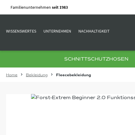
m Hauptinhalt springen
Zur Suche springen
Zur Hauptnavigation springen
Familienunternehmen
seit 1983
WISSENSWERTES
UNTERNEHMEN
NACHHALTIGKEIT
SCHNITTSCHUTZHOSEN
Home
Bekleidung
Fleecebekleidung
Bildergalerie überspringen