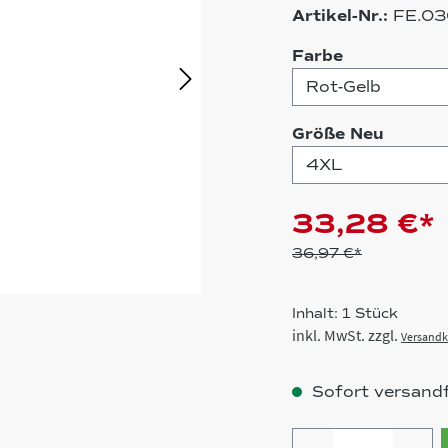
Artikel-Nr.:
FE.03
auswählen
Farbe
auswä
Größe Neu
33,28 €*
36,97 €*
Inhalt:
1 Stück
inkl. MwSt. zzgl.
Versandk
Sofort versandfe
Produkt Anz