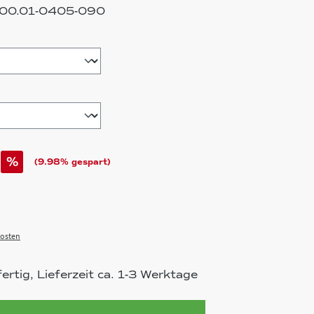
00.01-0405-090
hlen
%
(9.98% gespart)
osten
rtig, Lieferzeit ca. 1-3 Werktage
ahl: Gib den gewünschten Wert ein 