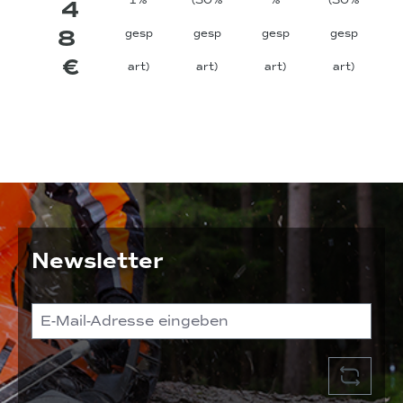
1%
(30%
%
(30%
4
8
gesp
gesp
gesp
gesp
€
art)
art)
art)
art)
Newsletter