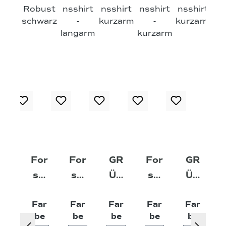
For
For
GR
For
GR
st-
st-
ÜN
st-
ÜN
Ext
Ext
HO
Ext
HO
Far
Far
Far
Far
Far
re
re
LZ
re
LZ
auswählen
auswählen
auswählen
auswählen
auswä
be
be
be
be
be
m
m
®
m
®