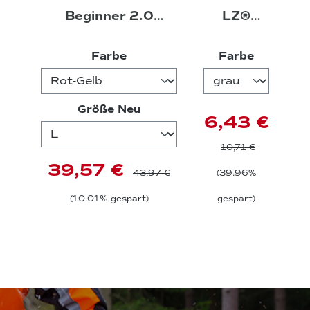
Beginner 2.0
LZ®
Funktionsshirt -
Schutzbri
auswählen
auswähl
Farbe
Farbe
langarm
lle
auswählen
Größe Neu
6,43 €
10,71 €
39,57 €
43,97 €
(39.96%
(10.01% gespart)
gespart)