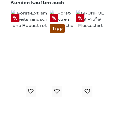
Produktgalerie überspringen
Kunden kauften auch
%
%
%
Tipp