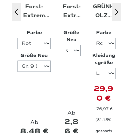
Forst-
Forst-
GRÜNH
Extrem
Extre
OLZ®
Arbeitshan
m
Pro³®
auswählen
auswäh
Farbe
Größe
Farbe
dschuhe
Hands
Fleeces
auswählen
Neu
Robust
chuhe
hirt
auswählen
Größe Neu
Kleidung
auswäh
sgröße
29,9
0 €
76,97 €
Ab
2,8
(61.15%
Ab
8,48 €
6 €
gespart)