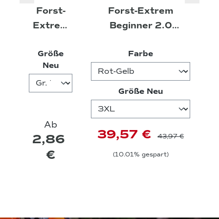
Forst-
Forst-Extrem
Extrem
Beginner 2.0
Handsch
Funktionsshirt -
auswählen
Größe
Farbe
uhe
langarm
auswählen
Neu
auswählen
Größe Neu
Ab
39,57 €
2,86
43,97 €
€
(10.01% gespart)