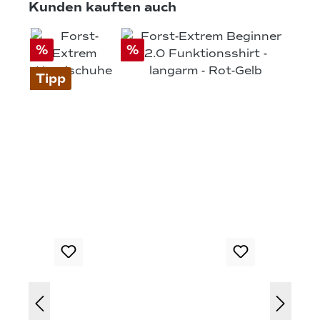
Produktgalerie überspringen
Kunden kauften auch
%
%
Tipp