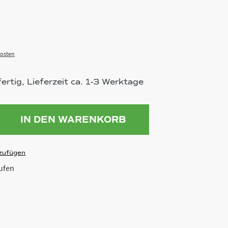
osten
rtig, Lieferzeit ca. 1-3 Werktage
ahl: Gib den gewünschten Wert ein 
IN DEN WARENKORB
zufügen
ufen