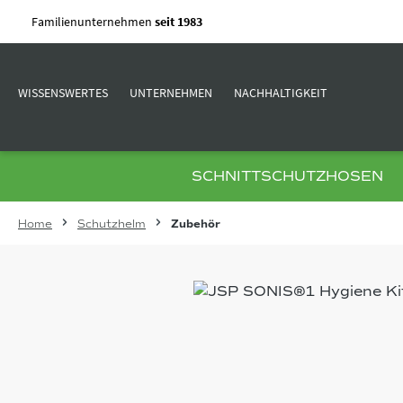
m Hauptinhalt springen
Zur Suche springen
Zur Hauptnavigation springen
Familienunternehmen
seit 1983
WISSENSWERTES
UNTERNEHMEN
NACHHALTIGKEIT
SCHNITTSCHUTZHOSEN
Home
Schutzhelm
Zubehör
Bildergalerie überspringen