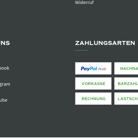
Widerruf
UNS
ZAHLUNGSARTEN
book
NACHN
agram
VORKASSE
BARZAH
RECHNUNG
LASTSCH
ube