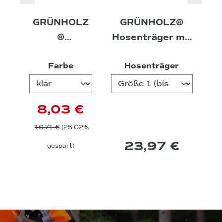
GRÜNHOLZ
GRÜNHOLZ®
®
Hosenträger mit
Schutzbrille
Klett
auswählen
auswähle
Farbe
Hosenträger
8,03 €
10,71 €
(25.02%
23,97 €
gespart)