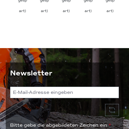
gesp
gesp
gesp
gesp
gesp
art)
art)
art)
art)
art)
Newsletter
Bitte gebe die abgebildeten Zeichen ein
*