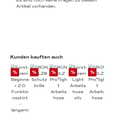
Es sind noch keine Fragen zu diesem
Artikel vorhanden.
Produktgalerie überspringen
Kunden kauften auch
%
%
%
%
%