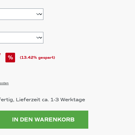
hlen
*
%
(13.42% gespart)
osten
rtig, Lieferzeit ca. 1-3 Werktage
ahl: Gib den gewünschten Wert ein 
IN DEN WARENKORB