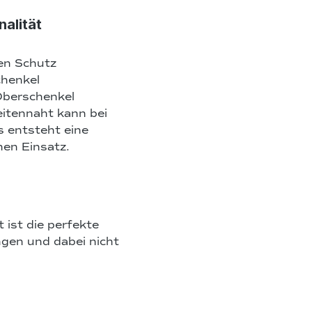
nalität
en Schutz
chenkel
Oberschenkel
itennaht kann bei
s entsteht eine
hen Einsatz.
t ist die perfekte
ingen und dabei nicht