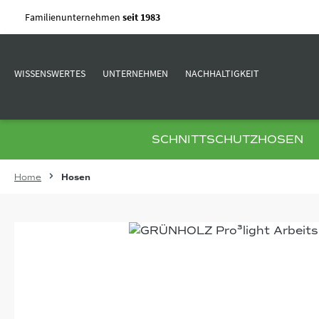
m Hauptinhalt springen
Zur Suche springen
Zur Hauptnavigation springen
Familienunternehmen
seit 1983
WISSENSWERTES
UNTERNEHMEN
NACHHALTIGKEIT
SCHNITTSCHUTZHOSEN
Home
Hosen
Bildergalerie überspringen