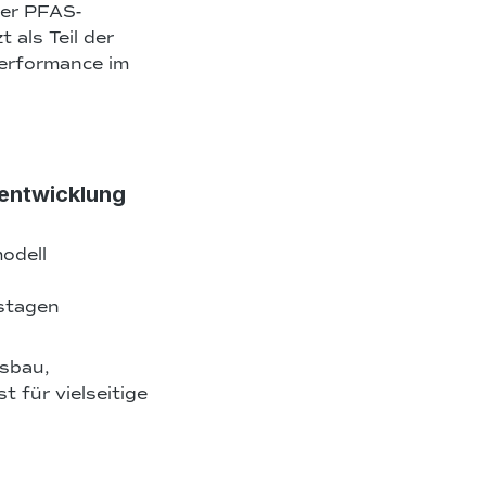
der PFAS-
 als Teil der
erformance im
rentwicklung
odell
stagen
sbau,
 für vielseitige