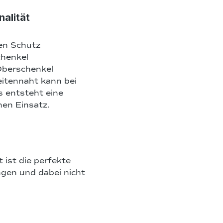
nalität
en Schutz
chenkel
Oberschenkel
itennaht kann bei
s entsteht eine
hen Einsatz.
t ist die perfekte
ingen und dabei nicht