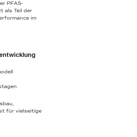
der PFAS-
 als Teil der
erformance im
rentwicklung
odell
stagen
sbau,
 für vielseitige