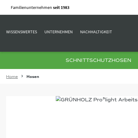
m Hauptinhalt springen
Zur Suche springen
Zur Hauptnavigation springen
Familienunternehmen
seit 1983
WISSENSWERTES
UNTERNEHMEN
NACHHALTIGKEIT
SCHNITTSCHUTZHOSEN
Home
Hosen
Bildergalerie überspringen