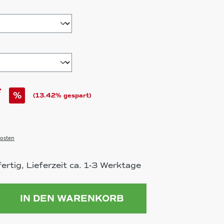
hlen
*
%
(13.42% gespart)
osten
rtig, Lieferzeit ca. 1-3 Werktage
ahl: Gib den gewünschten Wert ein 
IN DEN WARENKORB