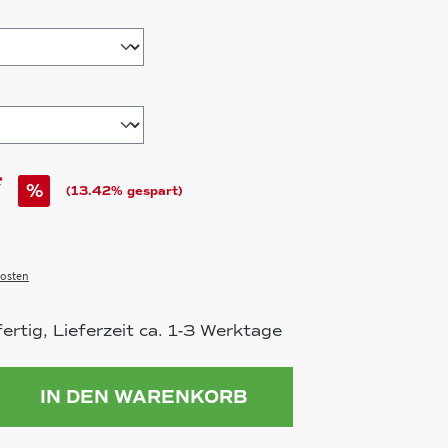
hlen
*
%
(13.42% gespart)
osten
rtig, Lieferzeit ca. 1-3 Werktage
ahl: Gib den gewünschten Wert ein 
IN DEN WARENKORB