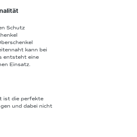
nalität
en Schutz
chenkel
Oberschenkel
itennaht kann bei
s entsteht eine
hen Einsatz.
t ist die perfekte
ingen und dabei nicht