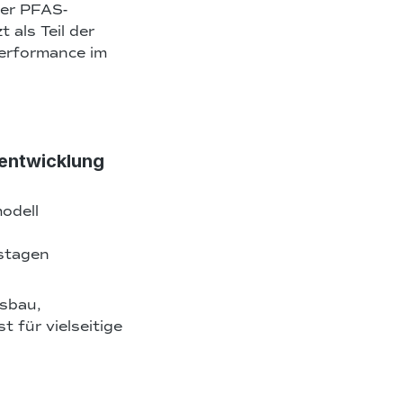
der PFAS-
 als Teil der
erformance im
rentwicklung
odell
stagen
sbau,
 für vielseitige