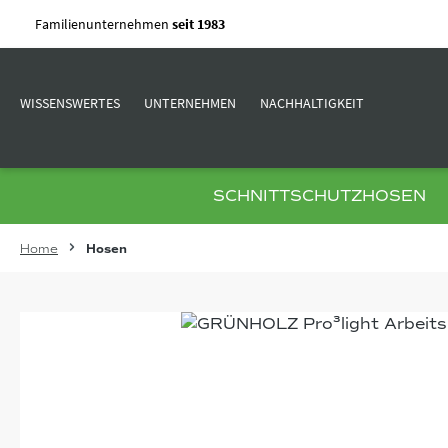
m Hauptinhalt springen
Zur Suche springen
Zur Hauptnavigation springen
Familienunternehmen
seit 1983
WISSENSWERTES
UNTERNEHMEN
NACHHALTIGKEIT
SCHNITTSCHUTZHOSEN
Home
Hosen
Bildergalerie überspringen