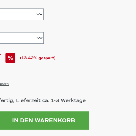
hlen
*
%
(13.42% gespart)
osten
rtig, Lieferzeit ca. 1-3 Werktage
ahl: Gib den gewünschten Wert ein 
IN DEN WARENKORB