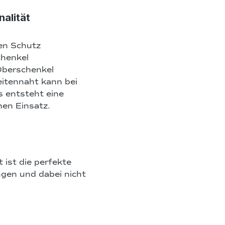
nalität
en Schutz
chenkel
Oberschenkel
itennaht kann bei
s entsteht eine
hen Einsatz.
t ist die perfekte
ingen und dabei nicht