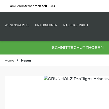
m Hauptinhalt springen
Zur Suche springen
Zur Hauptnavigation springen
Familienunternehmen
seit 1983
WISSENSWERTES
UNTERNEHMEN
NACHHALTIGKEIT
SCHNITTSCHUTZHOSEN
Home
Hosen
Bildergalerie überspringen