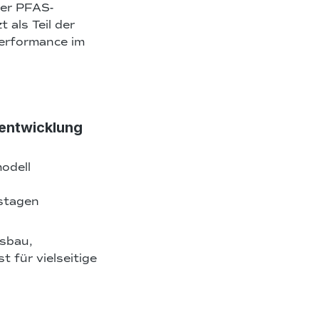
der PFAS-
 als Teil der
erformance im
rentwicklung
odell
stagen
sbau,
 für vielseitige