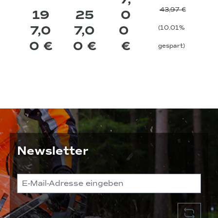
43,97 €
19
25
0
7,0
7,0
0
(10.01%
0 €
0 €
€
gespart)
Newsletter