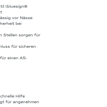
til (bluesign®
it
ässig vor Nässe
herheit bei
 Stellen sorgen für
hluss für sicheren
für einen A5-
chnelle Hilfe
rgt für angenehmen