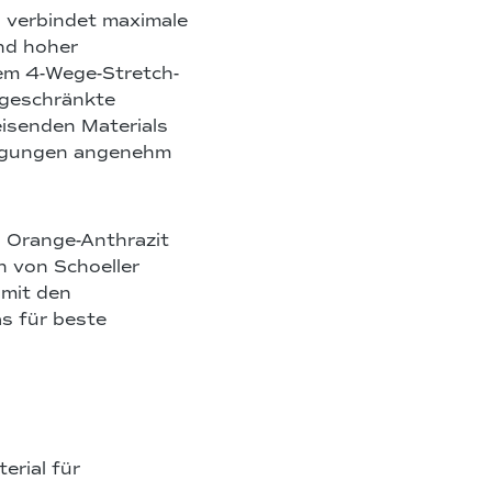
d verbindet maximale
nd hoher
lem 4-Wege-Stretch-
ngeschränkte
isenden Materials
dingungen angenehm
d Orange-Anthrazit
n von Schoeller
 mit den
s für beste
erial für