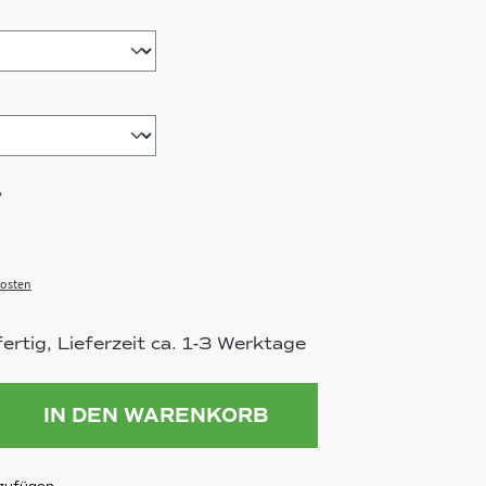
hlen
*
osten
rtig, Lieferzeit ca. 1-3 Werktage
ahl: Gib den gewünschten Wert ein 
IN DEN WARENKORB