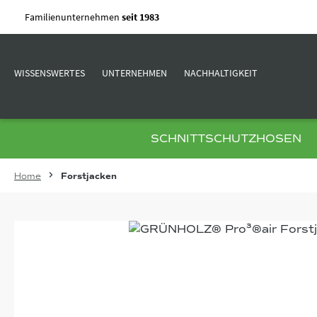
m Hauptinhalt springen
Zur Suche springen
Zur Hauptnavigation springen
Familienunternehmen
seit 1983
WISSENSWERTES
UNTERNEHMEN
NACHHALTIGKEIT
SCHNITTSCHUTZHOSEN
Home
Forstjacken
Bildergalerie überspringen