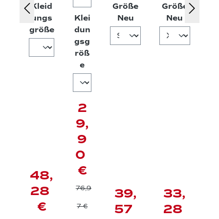
Kleid
Größe
Größe
tions
³®
Funkt
Funkti
auswählen
auswäh
ungs
Klei
Neu
Neu
shirt
Fle
ionss
onsshi
auswählen
größe
dun
gsg
langa
ece
hirt -
rt -
röß
rm
shir
langar
kurza
auswählen
e
t
m
rm
2
9,
9
0
€
48,
28
76,9
39,
33,
€
57
28
7 €