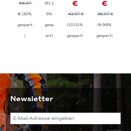
€
€
68,97
(61.1
€
(30%
5%
43,97 €
36,97 €
gespart
gesp
(10.01%
(9.98%
)
art)
gespart)
gespart)
Newsletter