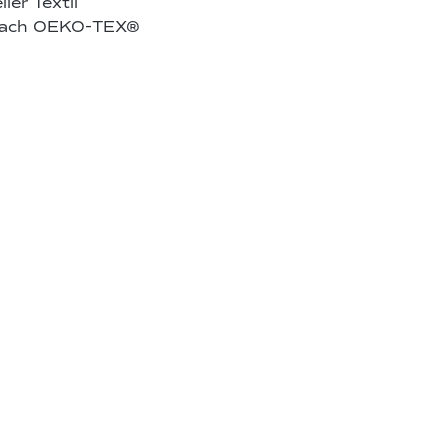
er Textil
 nach OEKO‑TEX
®