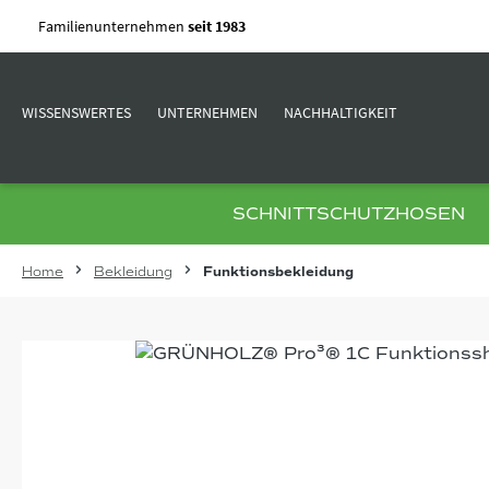
m Hauptinhalt springen
Zur Suche springen
Zur Hauptnavigation springen
Familienunternehmen
seit 1983
WISSENSWERTES
UNTERNEHMEN
NACHHALTIGKEIT
SCHNITTSCHUTZHOSEN
Home
Bekleidung
Funktionsbekleidung
Bildergalerie überspringen