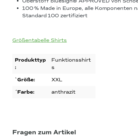
Oberstoff bluesign® APPROVED von Schoell
100
% Made in Europe, alle Komponenten
Standard
100 zertifiziert
Größentabelle Shirts
Produkttyp
Funktionsshirt
:
s
`Größe:
XXL
´Farbe:
anthrazit
Fragen zum Artikel