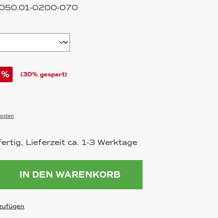
050.01-0200-070
uswählen
%
(30% gespart)
osten
rtig, Lieferzeit ca. 1-3 Werktage
ahl: Gib den gewünschten Wert ein 
IN DEN WARENKORB
zufügen