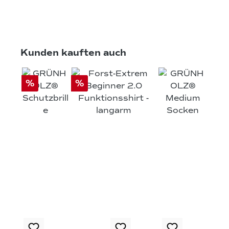
Produktgalerie überspringen
Kunden kauften auch
%
%