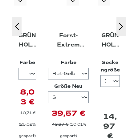
GRÜN
Forst-
GRÜN
HOLZ
Extrem
HOLZ
®
Beginner 2.0
®
auswählen
auswählen
Farbe
Farbe
Socke
Schut
Funktionsshi
Mediu
auswä
ngröße
zbrille
rt - langarm
m
Socke
auswählen
Größe Neu
8,0
n
3 €
39,57 €
10,71 €
14,
97
(25.02%
43,97 €
(10.01%
€
gespart)
gespart)